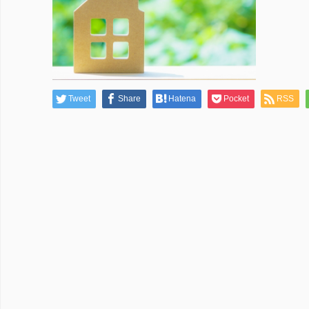
Tweet
Share
Hatena
Pocket
RSS