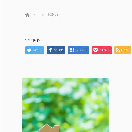
ホーム
TOP02
TOP02
Tweet
Share
Hatena
Pocket
RSS