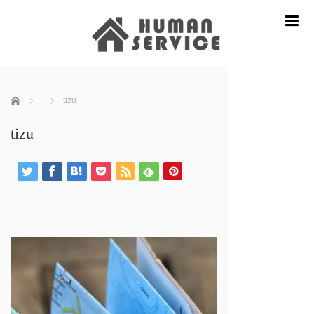
m
ホーム
tizu
tizu