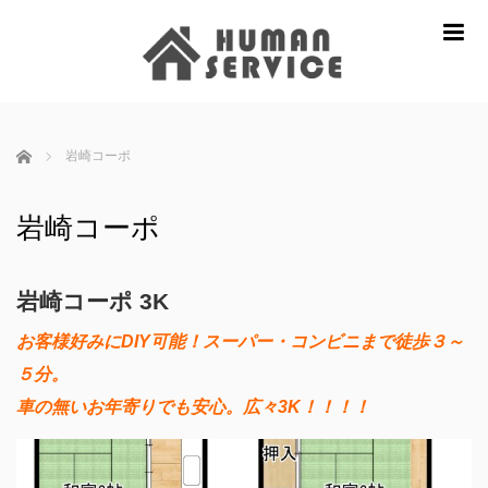
m
ホーム
岩崎コーポ
岩崎コーポ
岩崎コーポ 3K
お客様好みにDIY可能！スーパー・コンビニまで徒歩３～
５分。
車の無いお年寄りでも安心。広々3K！！！！