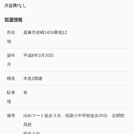
共益費/なし
部屋情報
所在
嘉麻市岩崎1424番地12
地
築年
平成8年3月20日
月
構造
木造2階建
駐車
有
場
備考
ゆめマート徒歩３分、稲築小中学校徒歩20分、志耕館
高校
徒歩５分