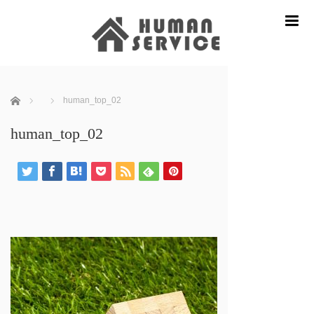
m
ホーム
human_top_02
human_top_02