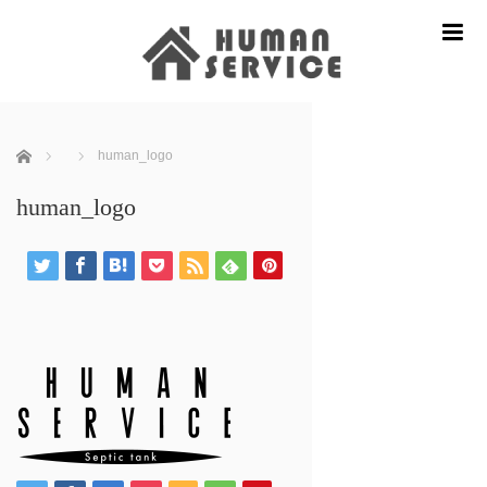
m
ホーム
human_logo
human_logo