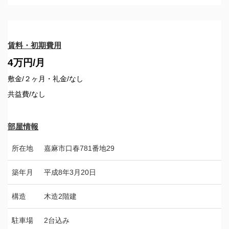
賃料・初期費用
4万円/月
敷金/２ヶ月・礼金/なし
共益費/なし
部屋情報
所在地
嘉麻市口春781番地29
築年月
平成8年3月20日
構造
木造2階建
駐車場
2台込み