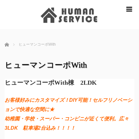
m
ホーム
ヒューマンコーポWith
ヒューマンコーポWith
ヒューマンコーポWith棟 2LDK
お客様好みにカスタマイズ！DIY可能！
セルフリノベーシ
ョンで快適な空間に★
幼稚園・学校・スーパー・コンビニが近くて便利。
広々
3LDK 駐車場2台込み！！！！