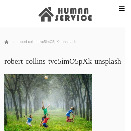
m
ホーム
robert-collins-tvc5imO5pXk-unsplash
robert-collins-tvc5imO5pXk-unsplash