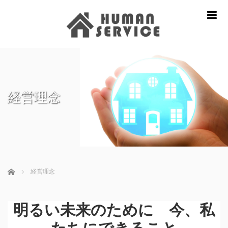
m
経営理念
ホーム
経営理念
明るい未来のために 今、私